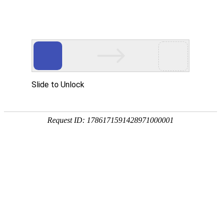
德州森泰环保科技有限公司
主营产品:长丝复合膜、土工格栅、HDPE防渗膜、土工
首页
关于森泰
新闻中心
公司资
关于我们
ABOUT US