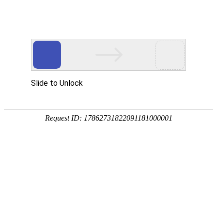
德州森泰环保科技有限公司
主营产品:长丝复合膜、土工格栅、HDPE防渗膜、土工
首页
关于森泰
新闻中心
公司资
关于我们
ABOUT US