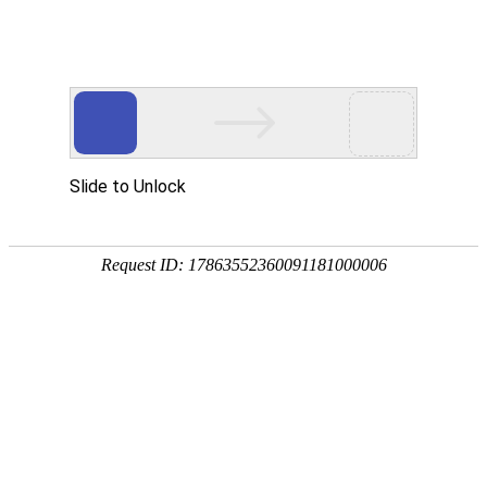
德州森泰环保科技有限公司
主营产品:长丝复合膜、土工格栅、HDPE防渗膜、土工
首页
关于森泰
新闻中心
土工膜
产品导航
PRODUCT CENTER