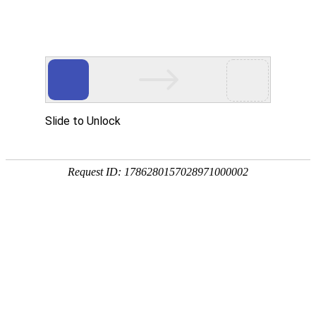
德州森泰环保科技有限公司
主营产品:长丝复合膜、土工格栅、HDPE防渗膜、土工
首页
关于森泰
新闻中心
土工膜
产品导航
PRODUCT CENTER